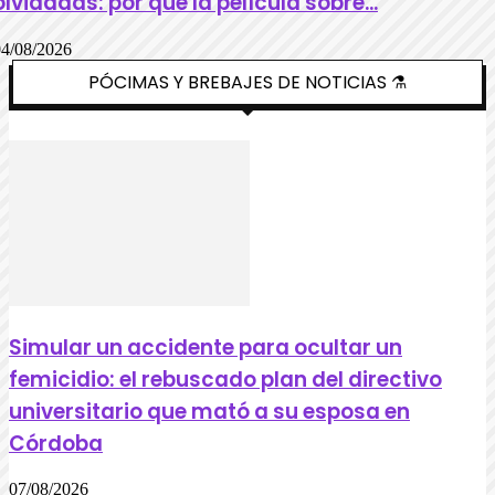
olvidadas: por qué la película sobre...
04/08/2026
PÓCIMAS Y BREBAJES DE NOTICIAS ⚗️
Simular un accidente para ocultar un
femicidio: el rebuscado plan del directivo
universitario que mató a su esposa en
Córdoba
07/08/2026