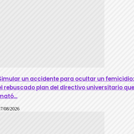
Simular un accidente para ocultar un femicidio
el rebuscado plan del directivo universitario qu
mató...
07/08/2026